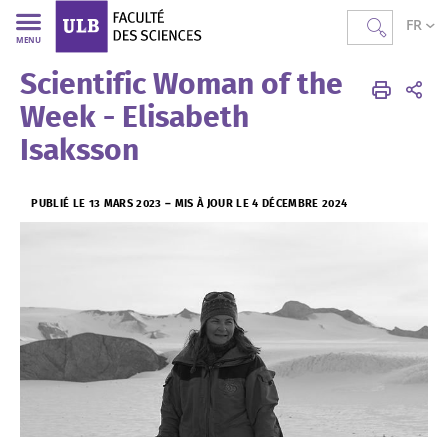
FR
MENU
Scientific Woman of the
Faculté des Sciences
Accueil
Woman of the week
Week - Elisabeth
Isaksson
PUBLIÉ LE 13 MARS 2023
–
MIS À JOUR LE 4 DÉCEMBRE 2024