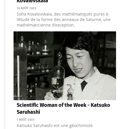
Kovalevskaïa
14 AOÛT 2023
Sofia Kovalevskaïa, des mathématiques pures à
l’étude de la forme des anneaux de Saturne, une
mathématicienne d'exception.
Scientific Woman of the Week - Katsuko
Saruhashi
7 AOÛT 2023
Katsuko Saruhashi est une géochimiste