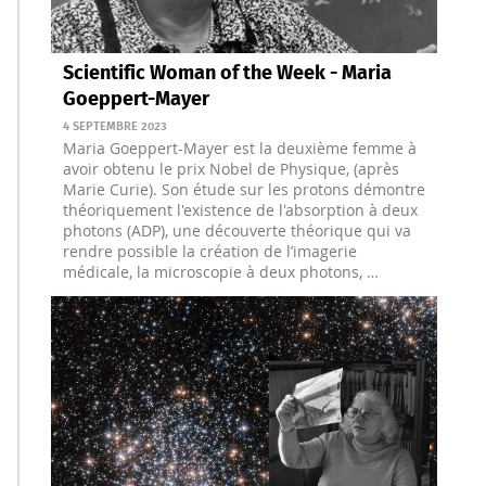
Scientific Woman of the Week - Maria
Goeppert-Mayer
4 SEPTEMBRE 2023
Maria Goeppert-Mayer est la deuxième femme à
avoir obtenu le prix Nobel de Physique, (après
Marie Curie). Son étude sur les protons démontre
théoriquement l'existence de l'absorption à deux
photons (ADP), une découverte théorique qui va
rendre possible la création de l’imagerie
médicale, la microscopie à deux photons, …