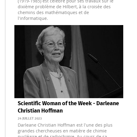
(1919-1985) est célèbre pour ses travaux sur le
dixième problème de Hilbert, à la croisée des
chemins des mathématiques et de
l'informatique.
Scientific Woman of the Week - Darleane
Christian Hoffman
24 JUILLET 2023
Darleane Christian Hoffman est l'une des plus
grandes chercheuses en matière de chimie
nucléaire et de radiochimie. Au cours de sa