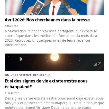
Avril 2026: Nos chercheur·es dans la presse
4 MAI 2026
Nos chercheurs et chercheuses partagent leur expertise
scientifique dans les médias d'information du mois d'avril
2026. Retrouvez ici quelques-unes de leurs récentes
interventions.
UNIVERS
SCIENCE
RECHERCHE
Et si des signes de vie extraterrestre nous
échappaient?
21 MAI 2026
Des signes de vie extraterrestre pourraient déjà exister sous
nos yeux et passer totalement inaperçus...C'est le risque que
pointe notamment Vinciane Debaille dans une étude