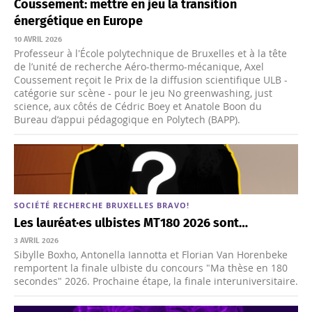
Coussement: mettre en jeu la transition
énergétique en Europe
10 AVRIL 2026
Professeur à l'École polytechnique de Bruxelles et à la tête
de l’unité de recherche Aéro-thermo-mécanique, Axel
Coussement reçoit le Prix de la diffusion scientifique ULB -
catégorie sur scène - pour le jeu No greenwashing, just
science, aux côtés de Cédric Boey et Anatole Boon du
Bureau d’appui pédagogique en Polytech (BAPP).
SOCIÉTÉ
RECHERCHE
BRUXELLES
BRAVO!
Les lauréat·es ulbistes MT180 2026 sont…
3 AVRIL 2026
Sibylle Boxho, Antonella Iannotta et Florian Van Horenbeke
remportent la finale ulbiste du concours "Ma thèse en 180
secondes" 2026. Prochaine étape, la finale interuniversitaire.