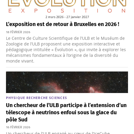
L’exposition est de retour à Bruxelles en 2026 !
18 FÉVRIER 2026
Le Centre de Culture Scientifique de l’ULB et le Muséum de
Zoologie de l’ULB proposent une exposition interactive et
pédagogique intitulée « Évolution », qui invite à explorer les
mécanismes fondamentaux à l’origine de la diversité du
monde vivant.
PHYSIQUE
RECHERCHE
SCIENCES
Un chercheur de l’ULB participe à l’extension d’un
télescope à neutrinos enfoui sous la glace du
pôle Sud
16 FÉVRIER 2026
Un chercheur de l’ULB engagé au cœur de l’IceCube