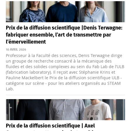
Prix de la diffusion scientifique |Denis Terwagne:
fabriquer ensemble, l’art de transmettre par
l’émerveillement
10 AVRIL 2026
Professeur à la Faculté des sciences, Denis Terwagne dirige
un groupe de recherche consacré à la mécanique des
fluides et des solides complexes au sein du Fab Lab de l’ULB
(fabrication laboratory). Il reçoit avec Stéphanie Krins et
Pauline Mackelbert le Prix de la diffusion scientifique ULB -
catégorie sur scène - pour les ateliers organisés au STEAM
Lab.
Prix de la diffusion scientifique | Axel