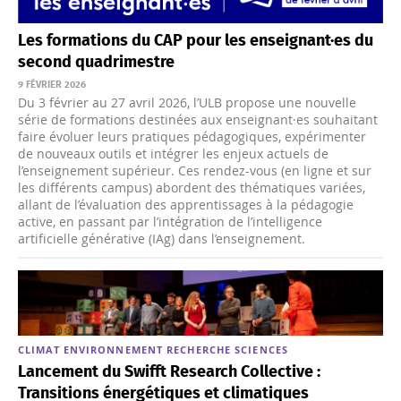
Les formations du CAP pour les enseignant·es du
second quadrimestre
9 FÉVRIER 2026
Du 3 février au 27 avril 2026, l’ULB propose une nouvelle
série de formations destinées aux enseignant·es souhaitant
faire évoluer leurs pratiques pédagogiques, expérimenter
de nouveaux outils et intégrer les enjeux actuels de
l’enseignement supérieur. Ces rendez-vous (en ligne et sur
les différents campus) abordent des thématiques variées,
allant de l’évaluation des apprentissages à la pédagogie
active, en passant par l’intégration de l’intelligence
artificielle générative (IAg) dans l’enseignement.
CLIMAT
ENVIRONNEMENT
RECHERCHE
SCIENCES
Lancement du Swifft Research Collective :
Transitions énergétiques et climatiques