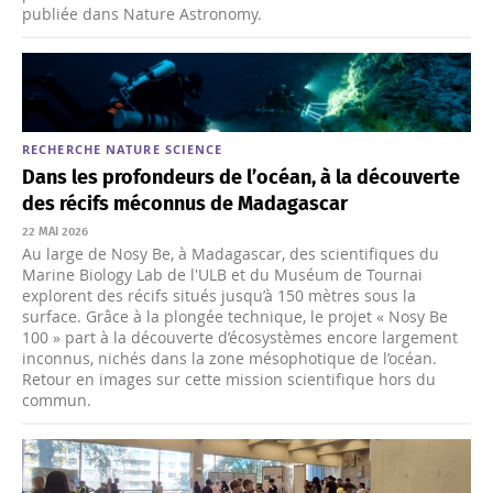
publiée dans Nature Astronomy.
RECHERCHE
NATURE
SCIENCE
Dans les profondeurs de l’océan, à la découverte
des récifs méconnus de Madagascar
22 MAI 2026
Au large de Nosy Be, à Madagascar, des scientifiques du
Marine Biology Lab de l'ULB et du Muséum de Tournai
explorent des récifs situés jusqu’à 150 mètres sous la
surface. Grâce à la plongée technique, le projet « Nosy Be
100 » part à la découverte d’écosystèmes encore largement
inconnus, nichés dans la zone mésophotique de l’océan.
Retour en images sur cette mission scientifique hors du
commun.